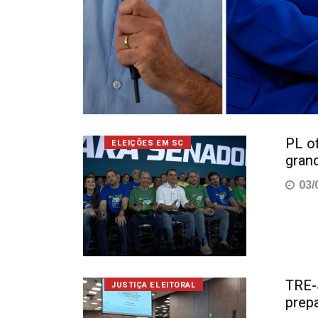
PL of
ELEIÇÕES EM SC
gran
03/
TRE-S
JUSTIÇA ELEITORAL
prep