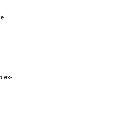
de
o ex-