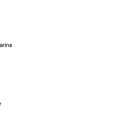
arina
e