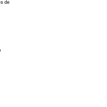
es de
m
e