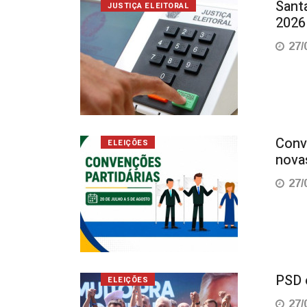
Santa
JUSTIÇA ELEITORAL
2026
27/
Conv
ELEIÇÕES
nova
27/
PSD o
ELEIÇÕES
27/