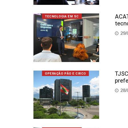
ACAT
TECNOLOGIA EM SC
tecn
29/
TJSC 
OPERAÇÃO PÃO E CIRCO
pref
28/