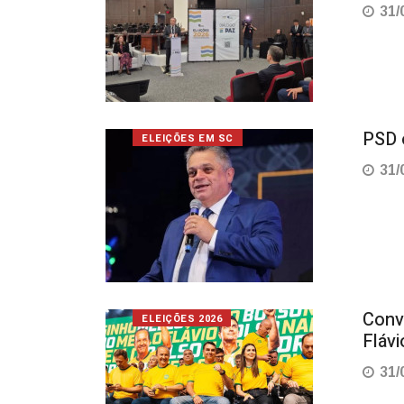
31/
PSD 
ELEIÇÕES EM SC
31/
Conv
ELEIÇÕES 2026
Fláv
31/