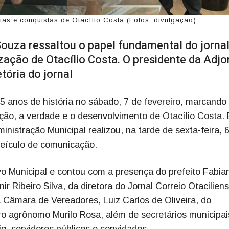
rias e conquistas de Otacílio Costa (Fotos: divulgação)
Souza ressaltou o papel fundamental do jorna
zação de Otacílio Costa. O presidente da Adjo
tória do jornal
15 anos de história no sábado, 7 de fevereiro, marcand
ção, a verdade e o desenvolvimento de Otacílio Costa.
istração Municipal realizou, na tarde de sexta-feira, 
eículo de comunicação.
o Municipal e contou com a presença do prefeito Fabia
r Ribeiro Silva, da diretora do Jornal Correio Otaciliens
a Câmara de Vereadores, Luiz Carlos de Oliveira, do
ro agrônomo Murilo Rosa, além de secretários municipai
g, servidores públicos e convidados.