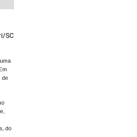
l
ri/SC
o uma
 Em
6 de
no
e,
s, do