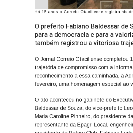
Há 15 anos o Correio Otaciliense registra histó
O prefeito Fabiano Baldessar de 
para a democracia e para a valori
também registrou a vitoriosa traje
O Jornal Correio Otaciliense completou 
trajetória de compromisso com a informa
reconhecimento a essa caminhada, a Admin
fevereiro, uma homenagem especial ao v
O ato aconteceu no gabinete do Executiv
Baldessar de Souza, do vice-prefeito Leoni
Maria Caroline Pinheiro, do presidente d
representante da Epagri Local, engenhei
presidente do Rotary Club, Fabiano Ludvi