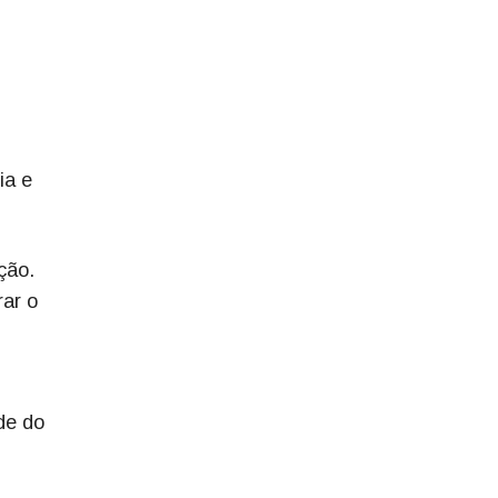
ia e
ção.
rar o
de do