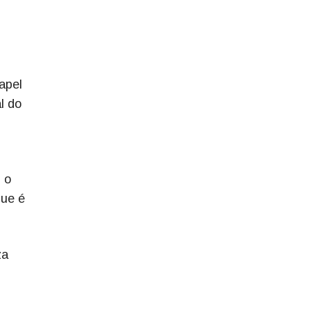
apel
l do
 o
que é
za