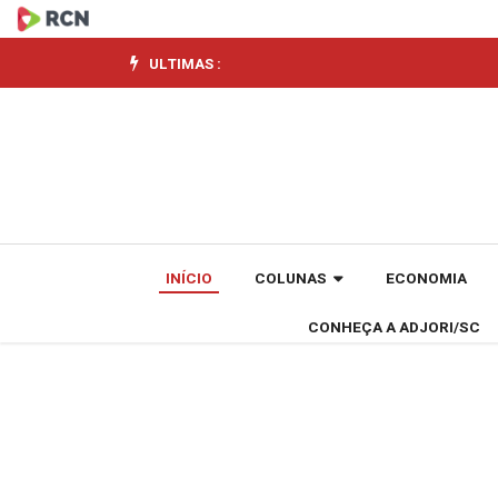
Correio
Otaciliense
ULTIMAS :
comemora
15
anos
de
INÍCIO
COLUNAS
ECONOMIA
história
CONHEÇA A ADJORI/SC
com
homenagem
da