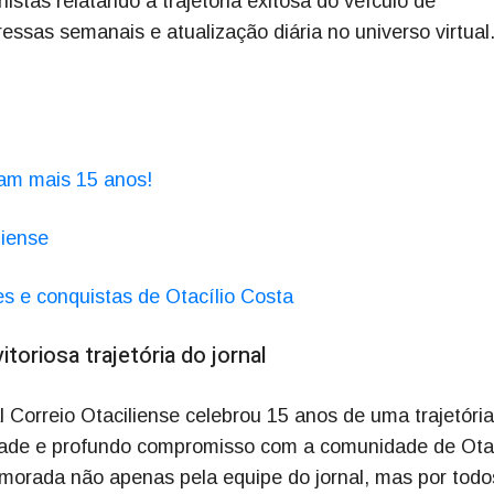
unistas relatando a trajetória exitosa do veículo de
ssas semanais e atualização diária no universo virtual
ham mais 15 anos!
liense
es e conquistas de Otacílio Costa
toriosa trajetória do jornal
l Correio Otaciliense celebrou 15 anos de uma trajetória
dade e profundo compromisso com a comunidade de Otac
orada não apenas pela equipe do jornal, mas por todo