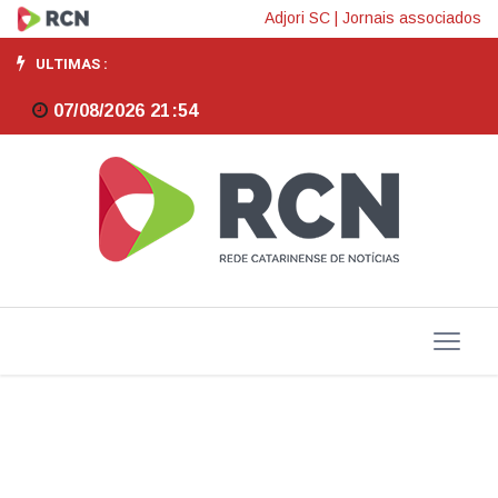
Emenda
Adjori SC
|
Jornais associados
da
ULTIMAS :
senadora
07/08/2026 21:54
Ivete
garante
moderno
equipamento
para
a
Pollícia