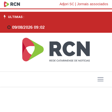
ABRALEGAL
Adjori SC
|
Jornais associados
e
ULTIMAS :
ADJORI
09/08/2026 09:02
reforçam
defesa
da
transparência
e
da
publicidade