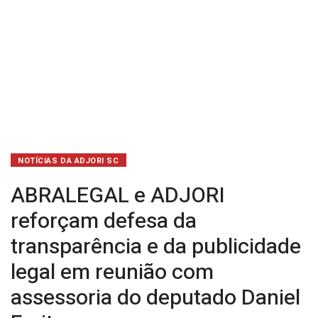
legal
em
reunião
com
assessoria
do
NOTÍCIAS DA ADJORI SC
deputado
ABRALEGAL e ADJORI
Daniel
reforçam defesa da
Freitas
transparência e da publicidade
legal em reunião com
assessoria do deputado Daniel