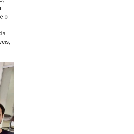
o,
u
 e o
cia
veis,