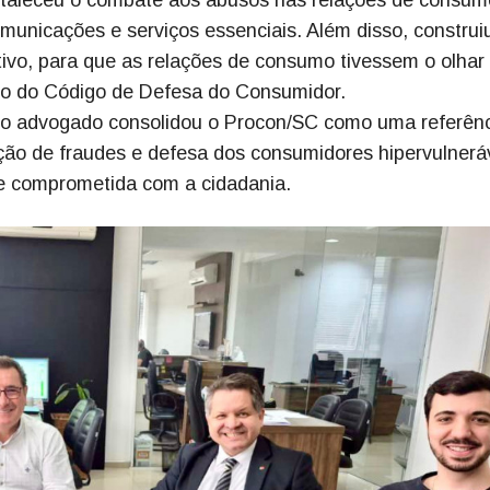
ortaleceu o combate aos abusos nas relações de consum
omunicações e serviços essenciais. Além disso, construi
tivo, para que as relações de consumo tivessem o olhar
nto do Código de Defesa do Consumidor.
al, o advogado consolidou o Procon/SC como uma referên
ção de fraudes e defesa dos consumidores hipervulnerá
 e comprometida com a cidadania.