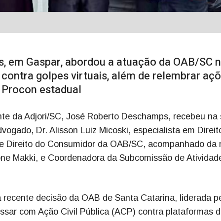
s, em Gaspar, abordou a atuação da OAB/SC 
contra golpes virtuais, além de relembrar aç
o Procon estadual
dente da Adjori/SC, José Roberto Deschamps, recebeu na
vogado, Dr. Alisson Luiz Micoski, especialista em Direit
e Direito do Consumidor da OAB/SC, acompanhado da 
mone Makki, e Coordenadora da Subcomissão de Atividad
a recente decisão da OAB de Santa Catarina, liderada p
essar com Ação Civil Pública (ACP) contra plataformas di