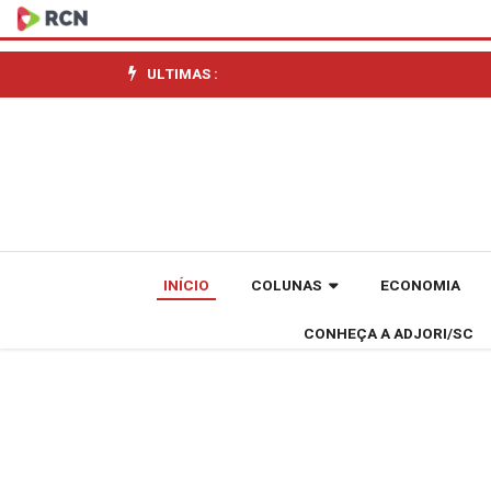
Presidente
da
ULTIMAS :
Adjori/SC
recebe
presidente
da
INÍCIO
COLUNAS
ECONOMIA
Comissão
CONHEÇA A ADJORI/SC
de
Direito
do