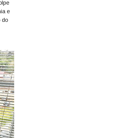
olpe
ia e
o do