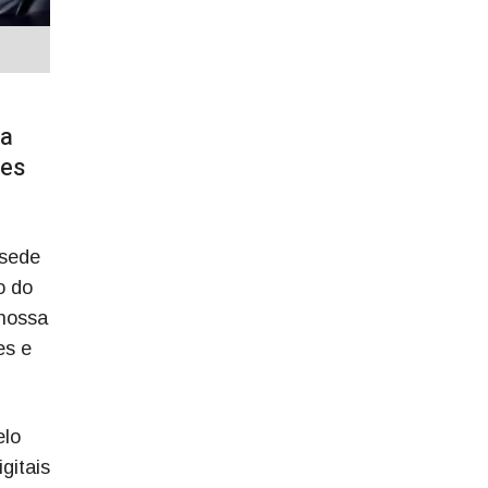
na
ões
 sede
o do
nossa
es e
elo
gitais