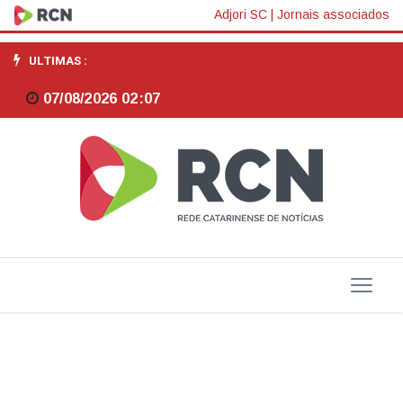
Nota
Adjori SC
|
Jornais associados
de
ULTIMAS :
esclarecimento
07/08/2026 02:07
sobre
convênio
da
Adjori/SC
com
a
Celesc