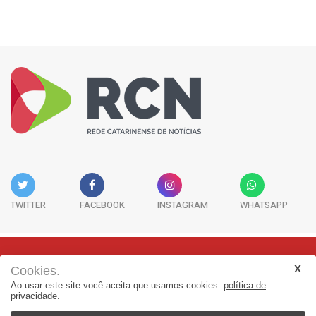
TWITTER
FACEBOOK
INSTAGRAM
WHATSAPP
Cookies.
Rua Adolfo Melo, 38 - Sala 902 - Centro | Florianópolis-SC | CEP:
Ao usar este site você aceita que usamos cookies.
política de
88015-090
privacidade.
(48) 3298-7979 | jornalismo@adjorisc.com.br