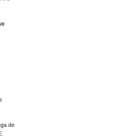
ão
s
ega de
E