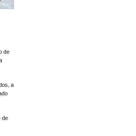
o de
a
dos, a
ado
o de