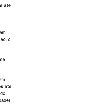
s até
sam
ção, o
rme
gem
s até
 do
dade).