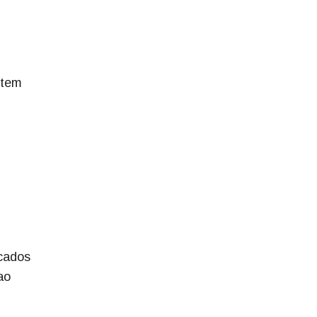
 tem
icados
ao