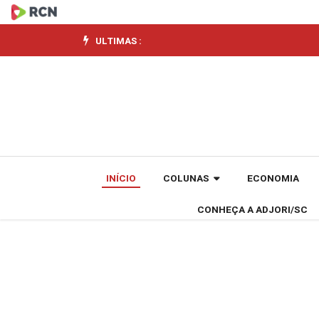
Confira
o
ULTIMAS :
Regulamento
completo
da
edição
INÍCIO
COLUNAS
ECONOMIA
2026
CONHEÇA A ADJORI/SC
do
Prêmio
Adjori/SC