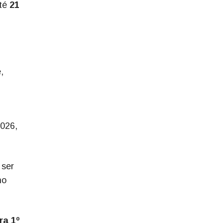
até
21
,
2026,
 ser
no
ra 1º