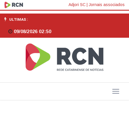
Jornalista
Adjori SC
|
Jornais associados
Rita
ULTIMAS :
de
09/08/2026 02:50
Cássia
Lombardi
é
homenageada
no
26º
Prêmio