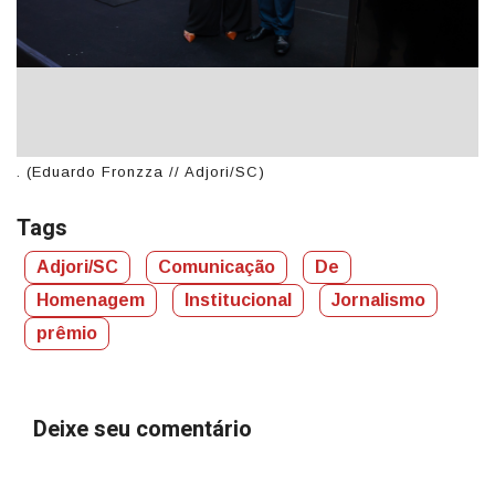
. (Eduardo Fronzza // Adjori/SC)
. 
Tags
Adjori/SC
Comunicação
De
Homenagem
Institucional
Jornalismo
prêmio
Deixe seu comentário