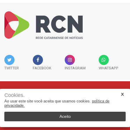
TWITTER
FACEBOOK
INSTAGRAM
WHATSAPP
Cookies.
Rua Adolfo Melo, 38 - Sala 902 - Centro | Florianópolis-SC | CEP:
Ao usar este site você aceita que usamos cookies.
política de
88015-090
privacidade.
(48) 3298-7979 | jornalismo@adjorisc.com.br
Aceito
© 2025, Rede Catarinense de Noticias - RCN. Todos os direitos
reservados