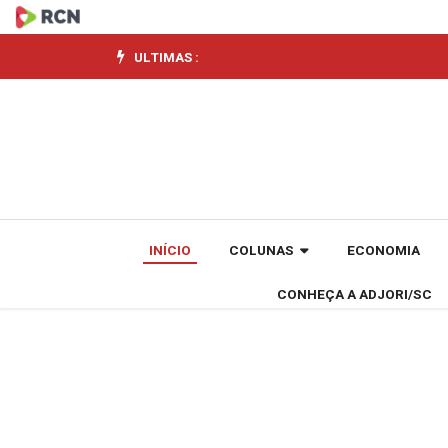
Estado
autoriza
ULTIMAS :
projeto
para
dragagem
e
INÍCIO
COLUNAS
ECONOMIA
fixação
CONHEÇA A ADJORI/SC
da
barra
do