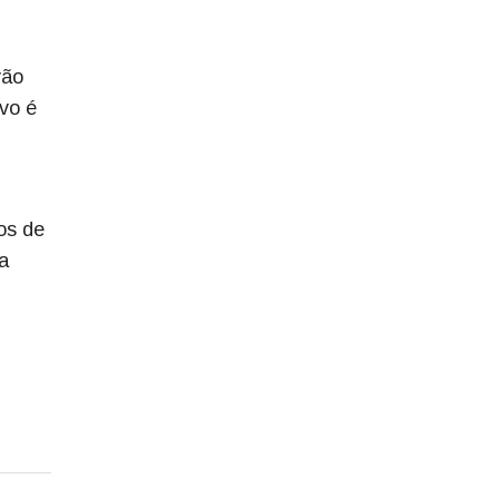
vão
ivo é
os de
a