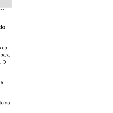
tos:
 do
o da
 para
l. O
 e
to na