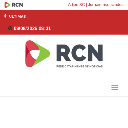
Copa
Adjori SC
|
Jornais associados
do
ULTIMAS :
Mundo
08/08/2026 08:31
2026
pode
movimentar
mais
de
R$
130