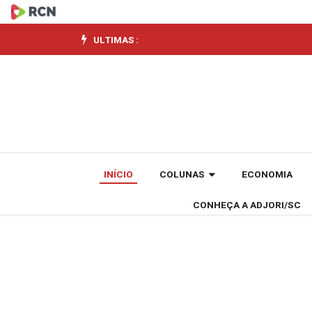
Parceria
entre
ULTIMAS :
Facisc
e
Educando
Cidadãos
INÍCIO
COLUNAS
ECONOMIA
fortalece
CONHEÇA A ADJORI/SC
Geração
Empreendedora