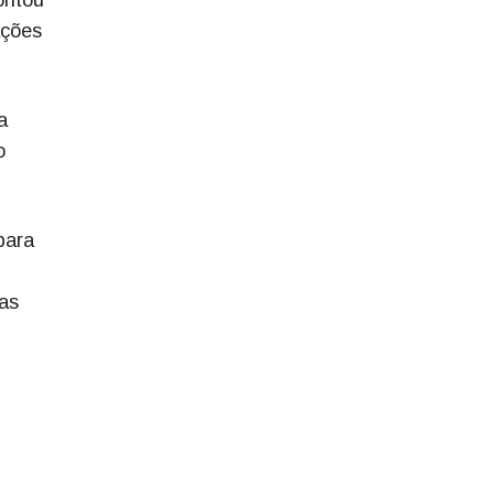
ações
a
o
para
as