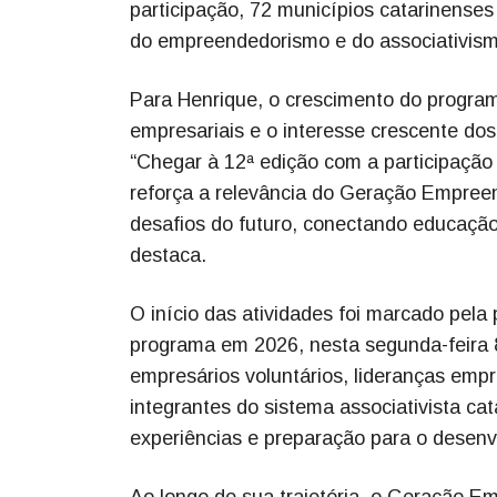
participação, 72 municípios catarinense
do empreendedorismo e do associativism
Para Henrique, o crescimento do progra
empresariais e o interesse crescente do
“Chegar à 12ª edição com a participação
reforça a relevância do Geração Empree
desafios do futuro, conectando educação
destaca.
O início das atividades foi marcado pela 
programa em 2026, nesta segunda-feira 8
empresários voluntários, lideranças empr
integrantes do sistema associativista ca
experiências e preparação para o desenv
Ao longo de sua trajetória, o Geração E