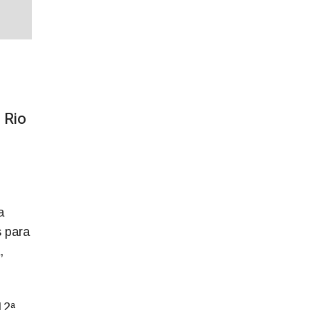
 Rio
a
 para
,
12ª