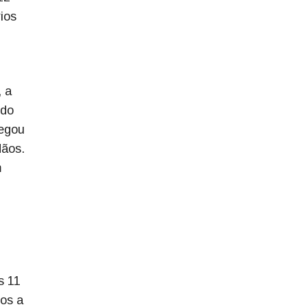
ios
 a
ndo
pegou
dãos.
m
s 11
os a