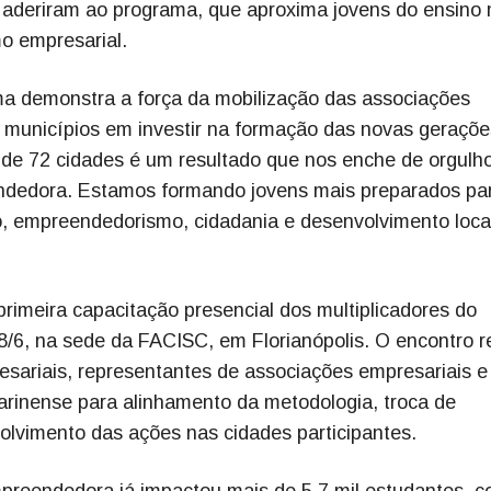
s aderiram ao programa, que aproxima jovens do ensino
o empresarial.
ma demonstra a força da mobilização das associações
s municípios em investir na formação das novas geraçõe
 de 72 cidades é um resultado que nos enche de orgulh
ndedora. Estamos formando jovens mais preparados pa
, empreendedorismo, cidadania e desenvolvimento local
primeira capacitação presencial dos multiplicadores do
/6, na sede da FACISC, em Florianópolis. O encontro r
esariais, representantes de associações empresariais e
tarinense para alinhamento da metodologia, troca de
olvimento das ações nas cidades participantes.
mpreendedora já impactou mais de 5,7 mil estudantes, c