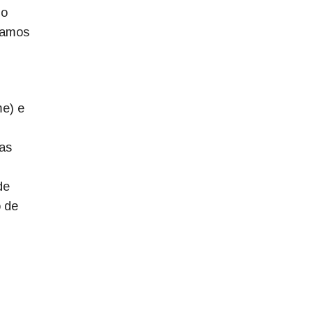
do
iamos
me) e
as
de
o de