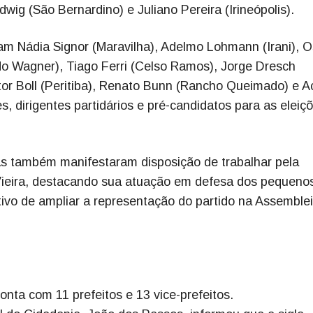
wig (São Bernardino) e Juliano Pereira (Irineópolis).
ram Nádia Signor (Maravilha), Adelmo Lohmann (Irani), 
do Wagner), Tiago Ferri (Celso Ramos), Jorge Dresch
or Boll (Peritiba), Renato Bunn (Rancho Queimado) e A
 dirigentes partidários e pré-candidatos para as eleiç
as também manifestaram disposição de trabalhar pela
Vieira, destacando sua atuação em defesa dos pequeno
tivo de ampliar a representação do partido na Assemble
nta com 11 prefeitos e 13 vice-prefeitos.