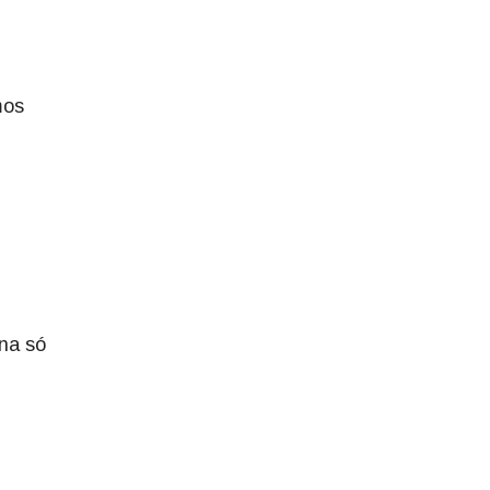
mos
na só