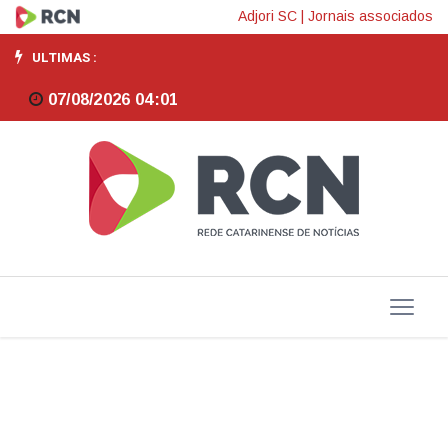
Campo
Adjori SC
|
Jornais associados
Democrático
ULTIMAS :
anuncia
07/08/2026 04:01
pré-
candidatura
ao
governo
de
Santa
Catarina