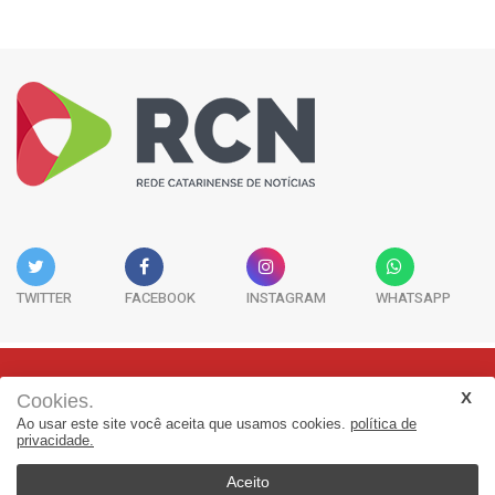
TWITTER
FACEBOOK
INSTAGRAM
WHATSAPP
Cookies.
Rua Adolfo Melo, 38 - Sala 902 - Centro | Florianópolis-SC | CEP:
Ao usar este site você aceita que usamos cookies.
política de
88015-090
privacidade.
(48) 3298-7979 | jornalismo@adjorisc.com.br
Aceito
© 2026, Rede Catarinense de Noticias - RCN. Todos os direitos