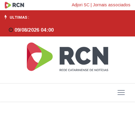
Celesc
Adjori SC
|
Jornais associados
elimina
ULTIMAS :
"pontos
09/08/2026 04:00
cegos"
de
comunicação
com
uso
de
internet