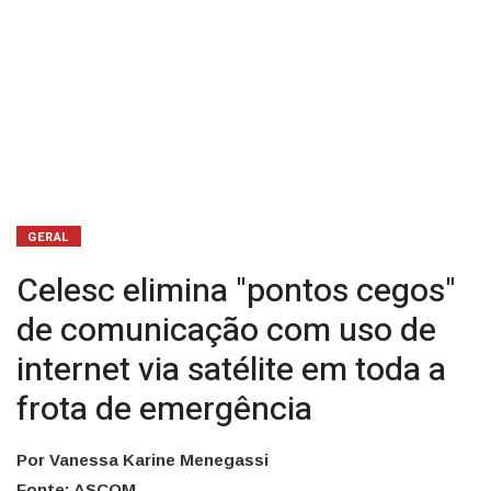
via
satélite
em
toda
a
frota
GERAL
de
Celesc elimina "pontos cegos"
emergência
de comunicação com uso de
internet via satélite em toda a
frota de emergência
Por Vanessa Karine Menegassi
Fonte: ASCOM